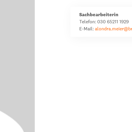
dsförderung
Stipendien
Jugend & Konfirmat
Sachbearbeiterin
für die Welt-Jugend
Ehrenamt & Mitma
Telefon: 030 65211 1929
E-Mail:
Regionale Kontakte
alondra.meier@br
Gem
:
Bild
Gem
:
Bild