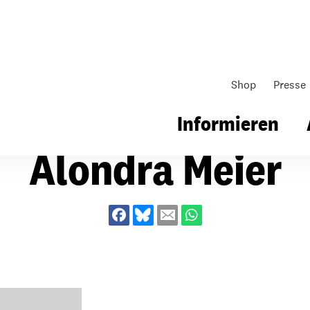
Shop
Presse
Informieren
Alondra Meier
gsarbeit
Unsere Arbeit
Gemeindearbeit
nen für Schule & Jugend
Wo wir arbeiten
Kollekten
ial für Schule & Jugend
Wie wir arbeiten
Gemeindematerial
ildungen & Seminare
Über unsere politische Arbeit
Fürbitten