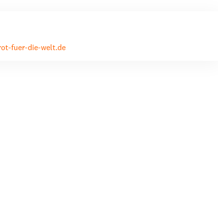
ion
Klimawandel
chen
Armut
ot-fuer-die-welt.de
Frieden
Entwicklungszusammenarbeit
Zivilgesellschaft
eindematerial
Fachpublikationen
Alle Themen
ungsmaterial
Projektmaterial
eindematerial
Fachpublikationen
ungsmaterial
Projektmaterial