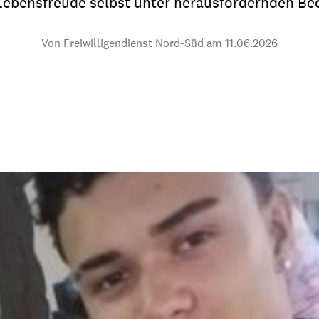
Lebensfreude selbst unter herausfordernden Be
dsförderung
Stipendien
Jugend & Konfirmat
für die Welt-Jugend
Von Freiwilligendienst Nord-Süd am
Ehrenamt & Mitma
11.06.2026
Regionale Kontakte
Gem
:
Bild
Gem
:
Bild