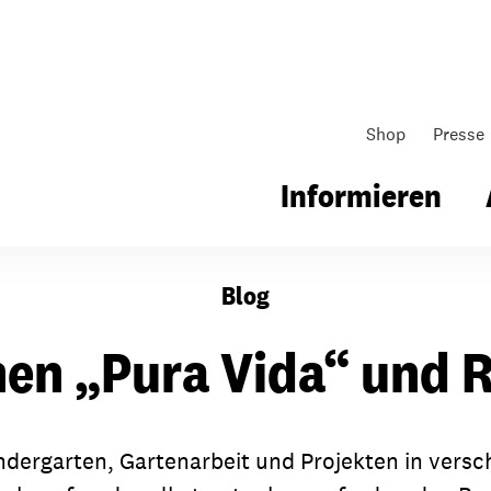
Shop
Presse
Informieren
Blog
gsarbeit
Unsere Arbeit
Gemeindearbeit
en „Pura Vida“ und R
nen für Schule & Jugend
Wo wir arbeiten
Kollekten
ial für Schule & Jugend
Wie wir arbeiten
Gemeindematerial
Kindergarten, Gartenarbeit und Projekten in vers
ildungen & Seminare
Über unsere politische Arbeit
Fürbitten