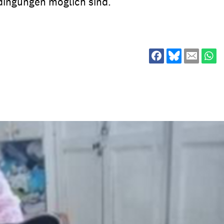
dingungen möglich sind.
ion
Klimawandel
chen
Armut
Frieden
Entwicklungszusammenarbeit
Zivilgesellschaft
eindematerial
Fachpublikationen
Alle Themen
ungsmaterial
Projektmaterial
eindematerial
Fachpublikationen
ungsmaterial
Projektmaterial