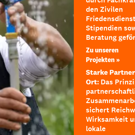
durch Fachkräf
den Zivilen
Friedensdienst
Stipendien so
Beratung geför
Zu unseren
Projekten
Starke Partner
Ort:
Das Prinzi
partnerschaftl
Zusammenarbe
sichert Reichw
Wirksamkeit u
lokale