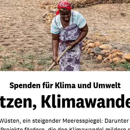
dsförderung
Stipendien
Jugend & Konfirmat
für die Welt-Jugend
Ehrenamt & Mitma
Regionale Kontakte
Gem
:
Bild
Spenden für Klima und Umwelt
tzen, Klimawand
Gem
:
Bild
Wüsten, ein steigender Meeresspiegel: Darunter
r Projekte fördern, die den Klimawandel mildern