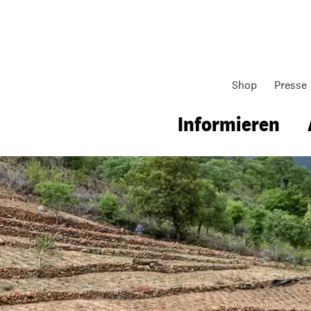
Shop
Presse
Informieren
gsarbeit
Unsere Arbeit
Gemeindearbeit
nen für Schule & Jugend
Wo wir arbeiten
Kollekten
ial für Schule & Jugend
Wie wir arbeiten
Gemeindematerial
ildungen & Seminare
Über unsere politische Arbeit
Fürbitten