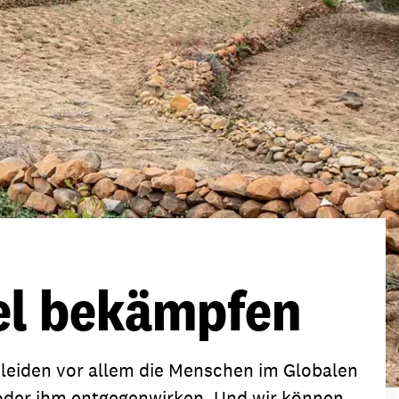
ion
Klimawandel
chen
Armut
Frieden
Entwicklungszusammenarbeit
Zivilgesellschaft
eindematerial
Fachpublikationen
Alle Themen
ungsmaterial
Projektmaterial
el bekämpfen
eindematerial
Fachpublikationen
ungsmaterial
Projektmaterial
 leiden vor allem die Menschen im Globalen
 oder ihm entgegenwirken. Und wir können