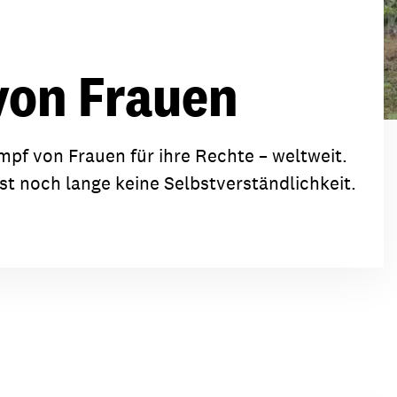
ion
Klimawandel
chen
Armut
von Frauen
Frieden
Entwicklungszusammenarbeit
pf von Frauen für ihre Rechte – weltweit.
Zivilgesellschaft
st noch lange keine Selbstverständlichkeit.
eindematerial
Fachpublikationen
Alle Themen
ungsmaterial
Projektmaterial
eindematerial
Fachpublikationen
ungsmaterial
Projektmaterial