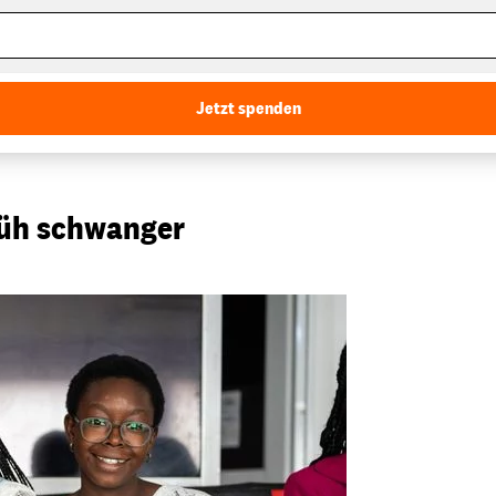
Jetzt spenden
rüh schwanger