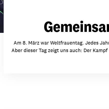
Transparenz & Jahresbericht
Weitere Spendenmöglichkeiten
Inlan
Geschenke
Brot 
Gemeinsam
Einsatz der Spendengelder
Am 8. März war Weltfrauentag. Jedes Jahr
Aber dieser Tag zeigt uns auch: Der Kampf 
Sie brauchen Materialien?
Entdecken Sie unsere zahlreichen Publikationen & Materialien
Sie brauchen Materialien?
Entdecken Sie unsere zahlreichen Publikationen & Materialien