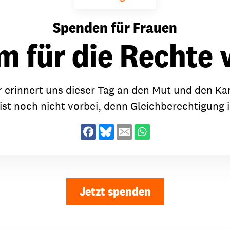
dsförderung
Stipendien
Jugend & Konfirmat
Spenden für Frauen
für die Welt-Jugend
Ehrenamt & Mitma
 für die Rechte 
Regionale Kontakte
 erinnert uns dieser Tag an den Mut und den Kam
ist noch nicht vorbei, denn Gleichberechtigung i
Gem
:
Bild
Gem
Jetzt spenden
:
Bild