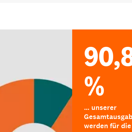
90,
%
… unserer
Gesamtausga
werden für die