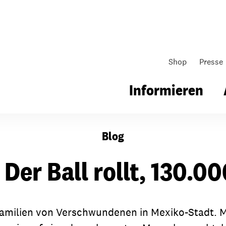
Shop
Presse
Informieren
Blog
gsarbeit
Unsere Arbeit
Gemeindearbeit
Der Ball rollt, 130.0
nen für Schule & Jugend
Wo wir arbeiten
Kollekten
ial für Schule & Jugend
Wie wir arbeiten
Gemeindematerial
Familien von Verschwundenen in Mexiko-Stadt. Mi
ildungen & Seminare
Über unsere politische Arbeit
Fürbitten