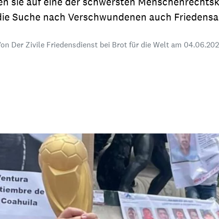
n sie auf eine der schwersten Menschenrechtsk
dsförderung
Stipendien
Jugend & Konfirmat
ie Suche nach Verschwundenen auch Friedensarb
für die Welt-Jugend
Ehrenamt & Mitma
on Der Zivile Friedensdienst bei Brot für die Welt am
04.06.20
Regionale Kontakte
Gem
:
Bild
Gem
:
Bild