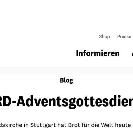
Shop
Presse
Informieren
Blog
gsarbeit
Unsere Arbeit
Gemeindearbeit
D-Adventsgottesdie
nen für Schule & Jugend
Wo wir arbeiten
Kollekten
ial für Schule & Jugend
Wie wir arbeiten
Gemeindematerial
skirche in Stuttgart hat Brot für die Welt heute
ildungen & Seminare
Über unsere politische Arbeit
Fürbitten