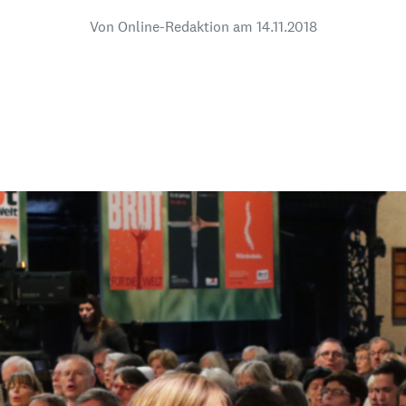
dsförderung
Stipendien
Jugend & Konfirmat
Von Online-Redaktion am
14.11.2018
für die Welt-Jugend
Ehrenamt & Mitma
Regionale Kontakte
Gem
:
Bild
Gem
:
Bild