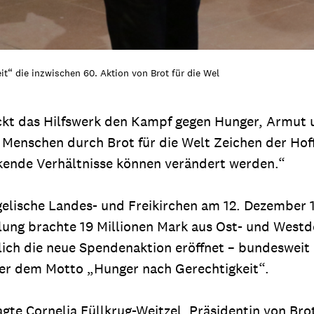
t“ die inzwischen 60. Aktion von Brot für die Wel
ckt das Hilfswerk den Kampf gegen Hunger, Armut u
n Menschen durch Brot für die Welt Zeichen der Hof
ückende Verhältnisse können verändert werden.“
gelische Landes- und Freikirchen am 12. Dezember 
mlung brachte 19 Millionen Mark aus Ost- und Wes
lich die neue Spendenaktion eröffnet – bundesweit 
ter dem Motto „Hunger nach Gerechtigkeit“.
te Cornelia Füllkrug-Weitzel, Präsidentin von Brot 