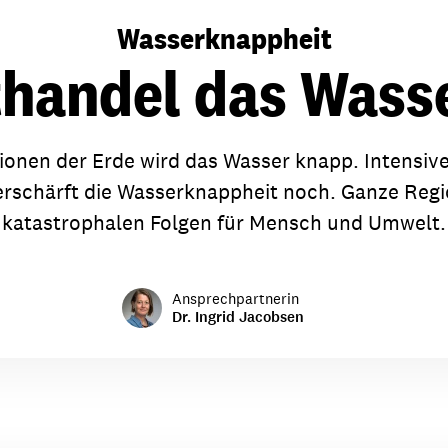
dsförderung
Stipendien
Jugend & Konfirmat
Wasserknappheit
für die Welt-Jugend
Ehrenamt & Mitma
thandel das Wass
Regionale Kontakte
ionen der Erde wird das Wasser knapp. Intensiv
rschärft die Wasserknappheit noch. Ganze Regi
Gem
katastrophalen Folgen für Mensch und Umwelt.
:
Bild
Ansprechpartnerin
Dr. Ingrid Jacobsen
Gem
:
Bild