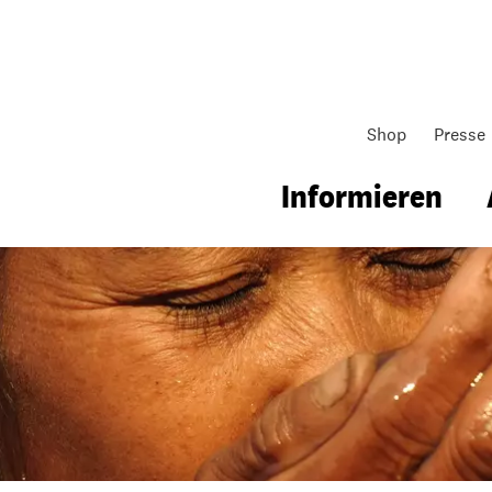
Shop
Presse
Informieren
gsarbeit
Unsere Arbeit
Gemeindearbeit
nen für Schule & Jugend
Wo wir arbeiten
Kollekten
ial für Schule & Jugend
Wie wir arbeiten
Gemeindematerial
ildungen & Seminare
Über unsere politische Arbeit
Fürbitten