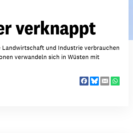
ion
Klimawandel
chen
er verknappt
Armut
Frieden
Entwicklungszusammenarbeit
e Landwirtschaft und Industrie verbrauchen
Zivilgesellschaft
onen verwandeln sich in Wüsten mit
eindematerial
Fachpublikationen
Alle Themen
ungsmaterial
Projektmaterial
eindematerial
Fachpublikationen
ungsmaterial
Projektmaterial