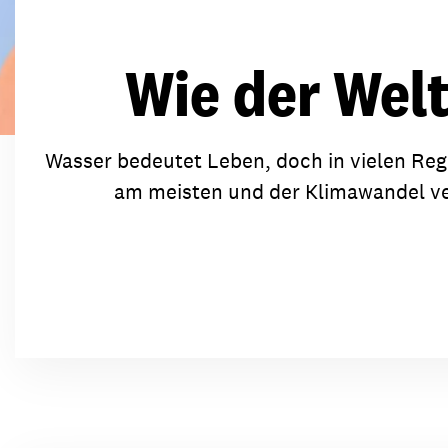
Transparenz & Jahresbericht
Weitere Spendenmöglichkeiten
Inlan
Geschenke
Brot 
Wie der Wel
Einsatz der Spendengelder
Wasser bedeutet Leben, doch in vielen Reg
am meisten und der Klimawandel ve
Sie brauchen Materialien?
Entdecken Sie unsere zahlreichen Publikationen & Materialien
Sie brauchen Materialien?
Entdecken Sie unsere zahlreichen Publikationen & Materialien