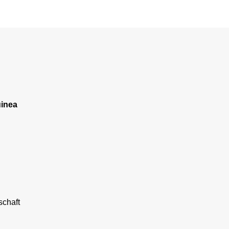
inea
chaft