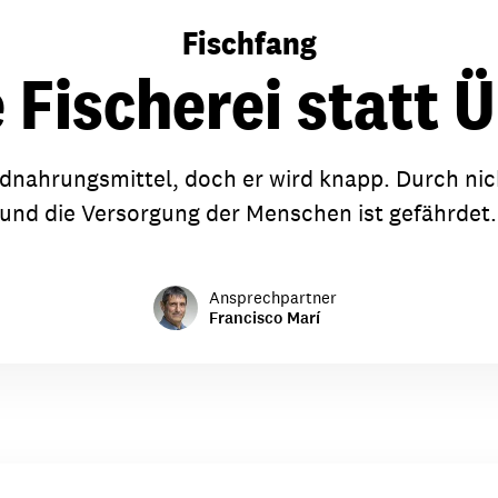
dsförderung
Stipendien
Jugend & Konfirmat
Fischfang
für die Welt-Jugend
Ehrenamt & Mitma
 Fischerei statt 
Regionale Kontakte
ndnahrungsmittel, doch er wird knapp. Durch nic
 und die Versorgung der Menschen ist gefährdet
Gem
:
Bild
Ansprechpartner
Francisco Marí
Gem
:
Bild