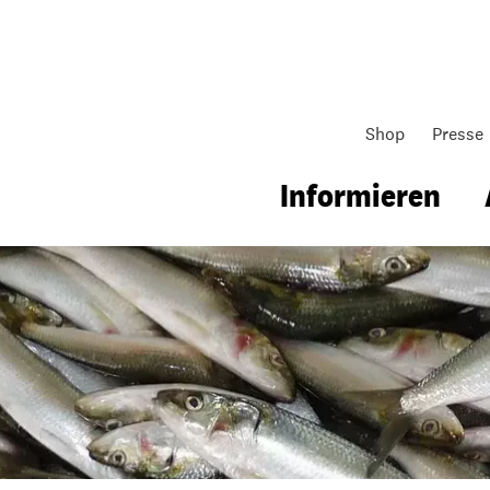
Shop
Presse
Informieren
gsarbeit
Unsere Arbeit
Gemeindearbeit
nen für Schule & Jugend
Wo wir arbeiten
Kollekten
ial für Schule & Jugend
Wie wir arbeiten
Gemeindematerial
ildungen & Seminare
Über unsere politische Arbeit
Fürbitten