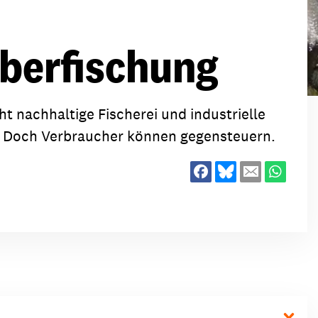
ion
Klimawandel
chen
Überfischung
Armut
Frieden
Entwicklungszusammenarbeit
ht nachhaltige Fischerei und industrielle
Zivilgesellschaft
. Doch Verbraucher können gegensteuern.
eindematerial
Fachpublikationen
Alle Themen
ungsmaterial
Projektmaterial
eindematerial
Fachpublikationen
ungsmaterial
Projektmaterial