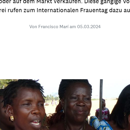
oder auf dem Markt verkaufen. Diese gängige Vors
dsförderung
Stipendien
Jugend & Konfirmat
erei rufen zum Internationalen Frauentag dazu auf
für die Welt-Jugend
Ehrenamt & Mitma
Von Francisco Marí am
05.03.2024
Regionale Kontakte
Gem
:
Bild
Gem
:
Bild