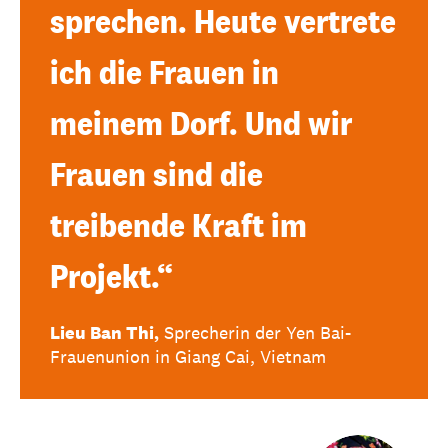
sprechen. Heute vertrete
ich die Frauen in
meinem Dorf. Und wir
Frauen sind die
treibende Kraft im
Projekt.“
Lieu Ban Thi,
Sprecherin der Yen Bai-
Frauenunion in Giang Cai, Vietnam