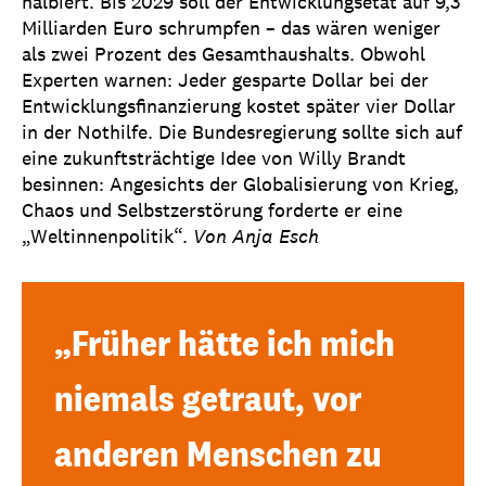
halbiert. Bis 2029 soll der Entwicklungsetat auf 9,3
Milliarden Euro schrumpfen – das wären weniger
als zwei Prozent des Gesamthaushalts. Obwohl
Experten warnen: Jeder gesparte Dollar bei der
Entwicklungsfinanzierung kostet später vier Dollar
in der Nothilfe. Die Bundesregierung sollte sich auf
eine zukunftsträchtige Idee von Willy Brandt
besinnen: Angesichts der Globalisierung von Krieg,
Chaos und Selbstzerstörung forderte er eine
„Weltinnenpolitik“.
Von Anja Esch
„Früher hätte ich mich
niemals getraut, vor
anderen Menschen zu