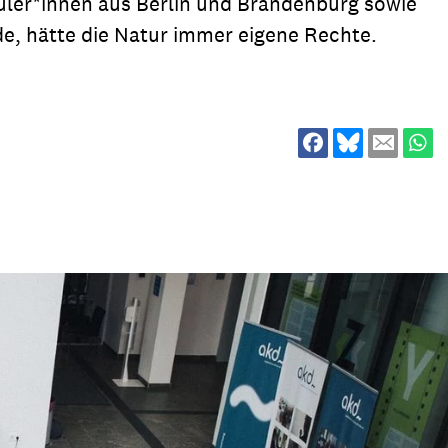
hüler*innen aus Berlin und Brandenburg sowie
ion
Klimawandel
de, hätte die Natur immer eigene Rechte.
chen
Armut
Frieden
Entwicklungszusammenarbeit
Zivilgesellschaft
eindematerial
Fachpublikationen
Alle Themen
ungsmaterial
Projektmaterial
eindematerial
Fachpublikationen
ungsmaterial
Projektmaterial