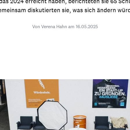
das 2024 erreicht haben, berichteten sie 65 Sc
dsförderung
Stipendien
Jugend & Konfirmat
emeinsam diskutierten sie, was sich ändern wür
für die Welt-Jugend
Ehrenamt & Mitma
Von Verena Hahn am
16.05.2025
Regionale Kontakte
Gem
:
Bild
Gem
:
Bild