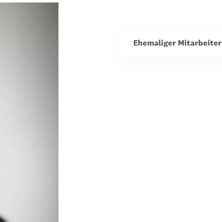
dsförderung
Stipendien
Jugend & Konfirmat
für die Welt-Jugend
Ehrenamt & Mitma
Ehemaliger Mitarbeiter
Regionale Kontakte
Gem
:
Bild
Gem
:
Bild