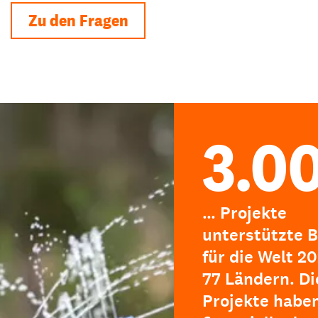
Zu den Fragen
3.0
… Projekte
unterstützte B
für die Welt 20
77 Ländern. Di
Projekte haben