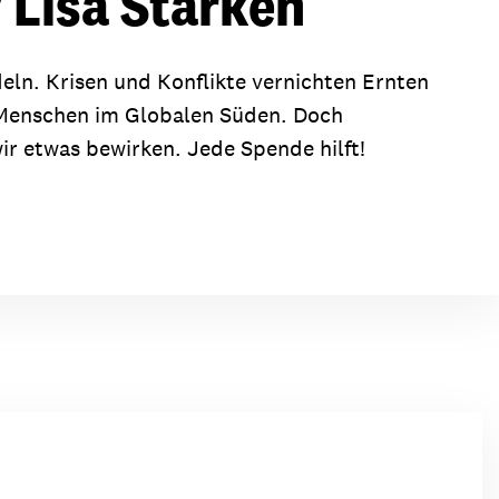
y Lisa Starken
ion
Klimawandel
chen
deln. Krisen und Konflikte vernichten Ernten
Armut
Menschen im Globalen Süden. Doch
Frieden
r etwas bewirken. Jede Spende hilft!
Entwicklungszusammenarbeit
Zivilgesellschaft
eindematerial
Fachpublikationen
Alle Themen
ungsmaterial
Projektmaterial
eindematerial
Fachpublikationen
ungsmaterial
Projektmaterial