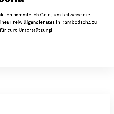
ion
Klimawandel
ktion sammle ich Geld, um teilweise die
chen
Armut
es Freiwilligendienstes in Kambodscha zu
Frieden
für eure Unterstützung!
Entwicklungszusammenarbeit
Zivilgesellschaft
eindematerial
Fachpublikationen
Alle Themen
ungsmaterial
Projektmaterial
eindematerial
Fachpublikationen
ungsmaterial
Projektmaterial