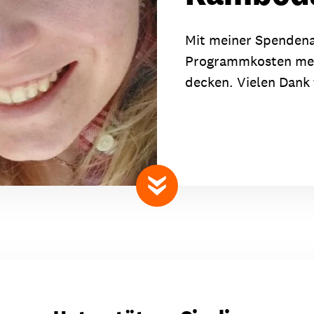
dsförderung
Stipendien
Jugend & Konfirmat
Mit meiner Spendena
für die Welt-Jugend
Ehrenamt & Mitma
Programmkosten mein
Regionale Kontakte
decken. Vielen Dank 
Gem
:
nach unten scrollen
Bild
Gem
:
Bild