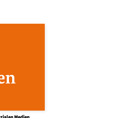
dsförderung
Stipendien
Jugend & Konfirmat
für die Welt-Jugend
Ehrenamt & Mitma
Regionale Kontakte
Gem
:
Bild
Gem
:
Bild
ozialen Medien