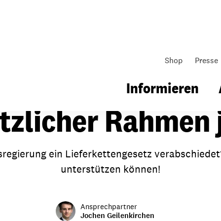
Shop
Presse
achen
Mitmachseite neu
Informieren
tzlicher Rahmen j
gsarbeit
Unsere Arbeit
Gemeindearbeit
regierung ein Lieferkettengesetz verabschiedet
unterstützen können!
nen für Schule & Jugend
Wo wir arbeiten
Kollekten
ial für Schule & Jugend
Wie wir arbeiten
Gemeindematerial
Ansprechpartner
ildungen & Seminare
Über unsere politische Arbeit
Fürbitten
Jochen Geilenkirchen