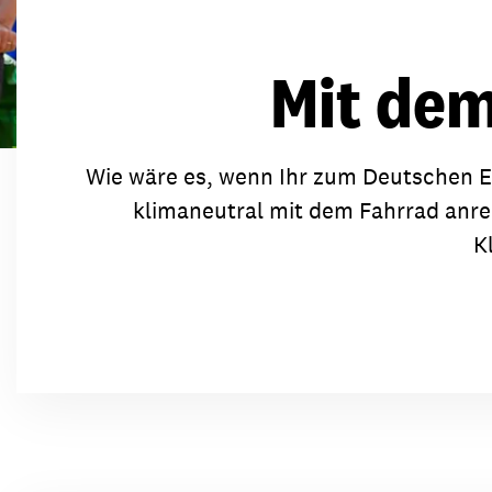
Transparenz & Jahresbericht
Weitere Spendenmöglichkeiten
Inlan
Geschenke
Brot 
Mit dem
Einsatz der Spendengelder
Wie wäre es, wenn Ihr zum Deutschen E
klimaneutral mit dem Fahrrad anrei
Sie brauchen Materialien?
K
Entdecken Sie unsere zahlreichen Publikationen & Materialien
Sie brauchen Materialien?
Entdecken Sie unsere zahlreichen Publikationen & Materialien