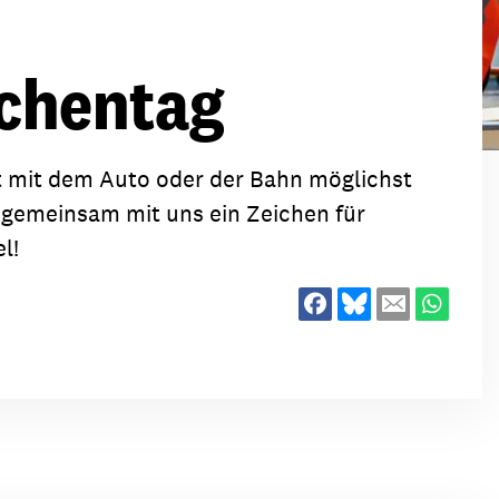
ion
Klimawandel
chen
rchentag
Armut
Frieden
Entwicklungszusammenarbeit
t mit dem Auto oder der Bahn möglichst
Zivilgesellschaft
t gemeinsam mit uns ein Zeichen für
eindematerial
Fachpublikationen
l!
Alle Themen
ungsmaterial
Projektmaterial
eindematerial
Fachpublikationen
ungsmaterial
Projektmaterial