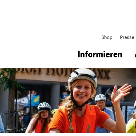
Shop
Presse
Informieren
gsarbeit
Unsere Arbeit
Gemeindearbeit
nen für Schule & Jugend
Wo wir arbeiten
Kollekten
ial für Schule & Jugend
Wie wir arbeiten
Gemeindematerial
ildungen & Seminare
Über unsere politische Arbeit
Fürbitten