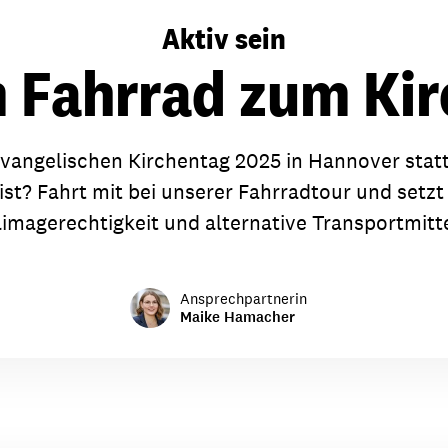
dsförderung
Stipendien
Jugend & Konfirmat
Aktiv sein
für die Welt-Jugend
Ehrenamt & Mitma
 Fahrrad zum Ki
Regionale Kontakte
vangelischen Kirchentag 2025 in Hannover stat
st? Fahrt mit bei unserer Fahrradtour und setz
Gem
limagerechtigkeit und alternative Transportmitte
:
Bild
Ansprechpartnerin
Maike Hamacher
Gem
:
Bild