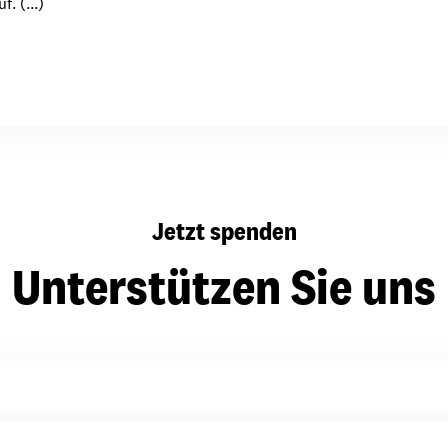
. (...)
dsförderung
Stipendien
Jugend & Konfirmat
für die Welt-Jugend
Ehrenamt & Mitma
Regionale Kontakte
Gem
Jetzt spenden
:
Bild
Unterstützen Sie uns
Gem
:
Bild