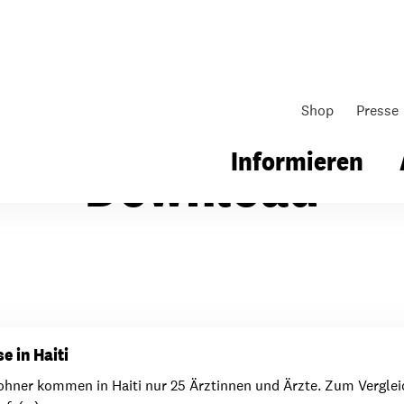
Shop
Presse
Informieren
Download
gsarbeit
Unsere Arbeit
Gemeindearbeit
nen für Schule & Jugend
Wo wir arbeiten
Kollekten
e in Haiti
ial für Schule & Jugend
Wie wir arbeiten
Gemeindematerial
ner kommen in Haiti nur 25 Ärztinnen und Ärzte. Zum Vergleic
ildungen & Seminare
Über unsere politische Arbeit
Fürbitten