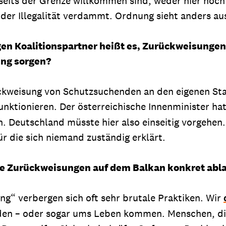
nseits der Grenze willkommen sind, weder hier noch
er Illegalität verdammt. Ordnung sieht anders au
en Koalitionspartner heißt es, Zurückweisunge
ung sorgen?
rückweisung von Schutzsuchenden an den eigenen S
unktionieren. Der österreichische Innenminister ha
Deutschland müsste hier also einseitig vorgehen.
ür die sich niemand zuständig erklärt.
wie Zurückweisungen auf dem Balkan konkret abl
ng“ verbergen sich oft sehr brutale Praktiken. Wir
en – oder sogar ums Leben kommen. Menschen, die