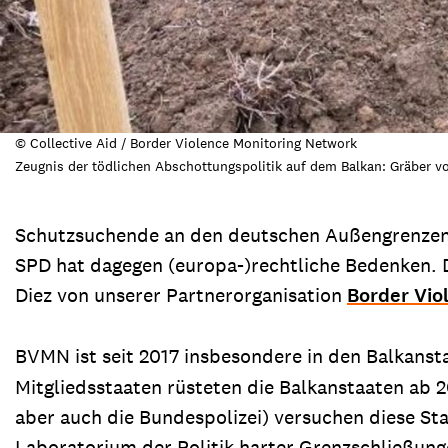
© Collective Aid / Border Violence Monitoring Network
Zeugnis der tödlichen Abschottungspolitik auf dem Balkan: Gräber v
Schutzsuchende an den deutschen Außengrenzen 
SPD hat dagegen (europa-)rechtliche Bedenken. 
Diez von unserer Partnerorganisation
Border Vio
BVMN ist seit 2017 insbesondere in den Balkanst
Mitgliedsstaaten rüsteten die Balkanstaaten ab 20
aber auch die Bundespolizei) versuchen diese Sta
Laboratorium der Politik harter Grenzschließung