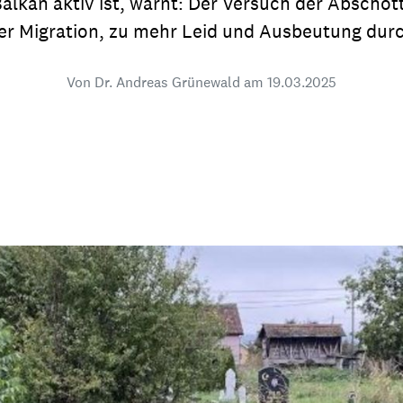
lkan aktiv ist, warnt: Der Versuch der Abschottu
dsförderung
Stipendien
Jugend & Konfirmat
der Migration, zu mehr Leid und Ausbeutung dur
für die Welt-Jugend
Ehrenamt & Mitma
Von Dr. Andreas Grünewald am
19.03.2025
Regionale Kontakte
Gem
:
Bild
Gem
:
Bild