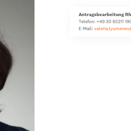
dsförderung
Stipendien
Jugend & Konfirmat
Antragsbearbeitung Rh
für die Welt-Jugend
Ehrenamt & Mitma
Telefon: +49 30 65211 19
E-Mail:
Regionale Kontakte
valeria.tyumenev
Gem
:
Bild
Gem
:
Bild