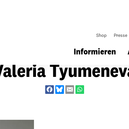
Shop
Presse
Informieren
Valeria Tyumenev
gsarbeit
Unsere Arbeit
Gemeindearbeit
nen für Schule & Jugend
Wo wir arbeiten
Kollekten
ial für Schule & Jugend
Wie wir arbeiten
Gemeindematerial
ildungen & Seminare
Über unsere politische Arbeit
Fürbitten