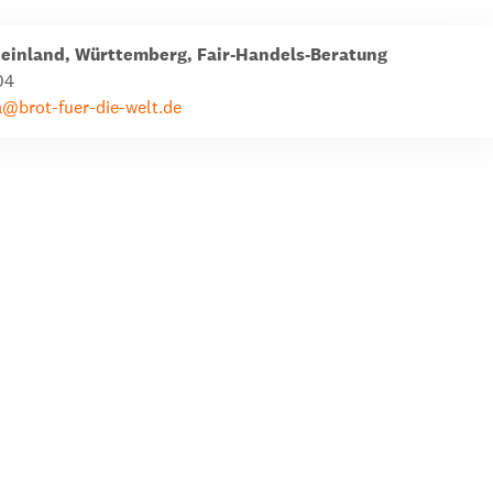
ion
Klimawandel
einland, Württemberg, Fair-Handels-Beratung
chen
04
Armut
a@brot-fuer-die-welt.de
Frieden
Entwicklungszusammenarbeit
Zivilgesellschaft
eindematerial
Fachpublikationen
Alle Themen
ungsmaterial
Projektmaterial
eindematerial
Fachpublikationen
ungsmaterial
Projektmaterial