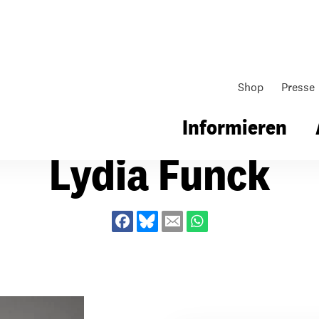
Shop
Presse
Informieren
Lydia Funck
gsarbeit
Unsere Arbeit
Gemeindearbeit
nen für Schule & Jugend
Wo wir arbeiten
Kollekten
ial für Schule & Jugend
Wie wir arbeiten
Gemeindematerial
ildungen & Seminare
Über unsere politische Arbeit
Fürbitten