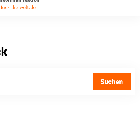
fuer-die-welt.de
ck
Suchen