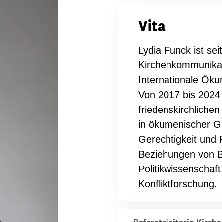
dsförderung
Stipendien
Jugend & Konfirmat
Vita
für die Welt-Jugend
Ehrenamt & Mitma
Regionale Kontakte
Lydia Funck ist seit
Kirchenkommunikati
Internationale Öku
Von 2017 bis 2024 
Gem
friedenskirchliche
:
in ökumenischer Gr
Bild
Gerechtigkeit und 
Beziehungen von Bro
Politikwissenschaft
Gem
:
Konfliktforschung.
Bild
Referatsleiterin Kirc