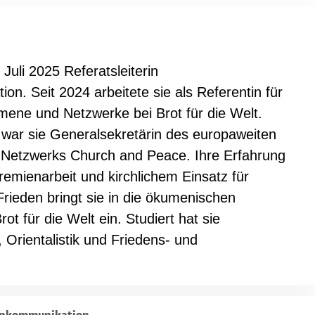
ion
Klimawandel
chen
Armut
 Juli 2025 Referatsleiterin
Frieden
on. Seit 2024 arbeitete sie als Referentin für
Entwicklungszusammenarbeit
mene und Netzwerke bei Brot für die Welt.
Zivilgesellschaft
war sie Generalsekretärin des europaweiten
eindematerial
Fachpublikationen
n Netzwerks Church and Peace. Ihre Erfahrung
Alle Themen
emienarbeit und kirchlichem Einsatz für
ungsmaterial
Projektmaterial
Frieden bringt sie in die ökumenischen
t für die Welt ein. Studiert hat sie
, Orientalistik und Friedens- und
eindematerial
Fachpublikationen
ungsmaterial
Projektmaterial
henkommunikation