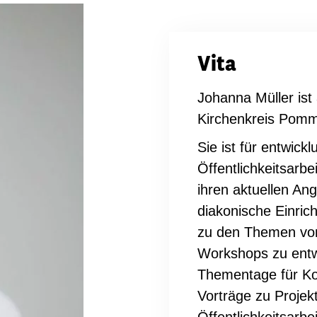
dsförderung
Stipendien
Jugend & Konfirmat
für die Welt-Jugend
Ehrenamt & Mitma
Vita
Regionale Kontakte
Johanna Müller ist 
Kirchenkreis Pomme
Sie ist für entwick
Gem
Öffentlichkeitsarb
:
Bild
ihren aktuellen A
diakonische Einric
zu den Themen von 
Gem
Workshops zu entw
:
Thementage für Ko
Bild
Vorträge zu Projek