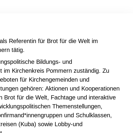
ion
Klimawandel
chen
Armut
Frieden
als Referentin für Brot für die Welt im
Entwicklungszusammenarbeit
rn tätig.
Zivilgesellschaft
lungspolitische Bildungs- und
eindematerial
Fachpublikationen
Alle Themen
eit im Kirchenkreis Pommern zuständig. Zu
ungsmaterial
Projektmaterial
ngeboten für Kirchengemeinden und
htungen gehören: Aktionen und Kooperationen
Brot für die Welt, Fachtage und interaktive
eindematerial
Fachpublikationen
icklungspolitischen Themenstellungen,
nfirmand*innengruppen und Schulklassen,
ungsmaterial
Projektmaterial
treisen (Kuba) sowie Lobby-und