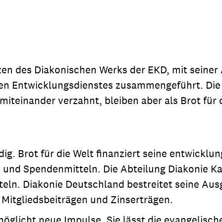
dsförderung
Stipendien
Jugend & Konfirmat
für die Welt-Jugend
Ehrenamt & Mitma
Regionale Kontakte
zen des Diakonischen Werks der EKD, mit seiner 
en Entwicklungsdienstes zusammengeführt. Die 
miteinander verzahnt, bleiben aber als Brot für
Gem
:
Bild
dig. Brot für die Welt finanziert seine entwicklu
und Spendenmitteln. Die Abteilung Diakonie Kata
Gem
:
eln. Diakonie Deutschland bestreitet seine Aus
Bild
 Mitgliedsbeiträgen und Zinserträgen.
möglicht neue Impulse. Sie lässt die evangelisc