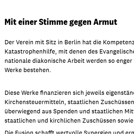
Transparenz & Jahresbericht
Weitere Spendenmöglichkeiten
Inlan
Geschenke
Brot 
Mit einer Stimme gegen Armut
Einsatz der Spendengelder
Der Verein mit Sitz in Berlin hat die Kompeten
Katastrophenhilfe, mit denen des Evangelisch
nationale diakonische Arbeit werden so enger 
Sie brauchen Materialien?
Werke bestehen.
Entdecken Sie unsere zahlreichen Publikationen & Materialien
Diese Werke finanzieren sich jeweils eigenstän
Sie brauchen Materialien?
Kirchensteuermitteln, staatlichen Zuschüssen 
Entdecken Sie unsere zahlreichen Publikationen & Materialien
überwiegend aus Spenden und staatlichen Mitt
staatlichen und kirchlichen Zuschüssen sowie
Die Fusion schafft wertvolle Synergien und er