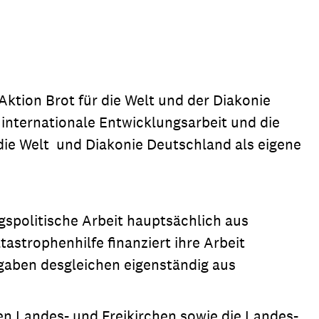
ion
Klimawandel
chen
Armut
Frieden
Aktion Brot für die Welt und der Diakonie
Entwicklungszusammenarbeit
internationale Entwicklungsarbeit und die
Zivilgesellschaft
 die Welt und Diakonie Deutschland als eigene
eindematerial
Fachpublikationen
Alle Themen
ungsmaterial
Projektmaterial
ngspolitische Arbeit hauptsächlich aus
strophenhilfe finanziert ihre Arbeit
eindematerial
Fachpublikationen
gaben desgleichen eigenständig aus
ungsmaterial
Projektmaterial
hen Landes- und Freikirchen sowie die Landes-