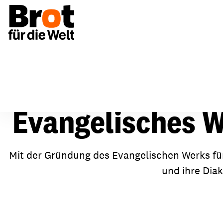
Über uns
Evangelisches Werk
Evangelisches Werk
Evangelisches W
Spenden & Unterstützen
Über uns
Bildun
Mit der Gründung des Evangelischen Werks für
und ihre Diak
Aufbau & Strukturen
Einmalig spenden
Aktio
Vorstand & Gremien
Regelmäßig spenden
Mater
Netzwerke
Anlässe & Spendenaktionen
Fortb