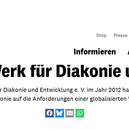
Shop
Presse
 für Diakonie und Entwicklung
Informieren
erk für Diakonie
gsarbeit
Unsere Arbeit
Gemeindearbeit
 Diakonie und Entwicklung e. V. im Jahr 2012 h
onie auf die Anforderungen einer globalisierten 
nen für Schule & Jugend
Wo wir arbeiten
Kollekten
ial für Schule & Jugend
Wie wir arbeiten
Gemeindematerial
ildungen & Seminare
Über unsere politische Arbeit
Fürbitten