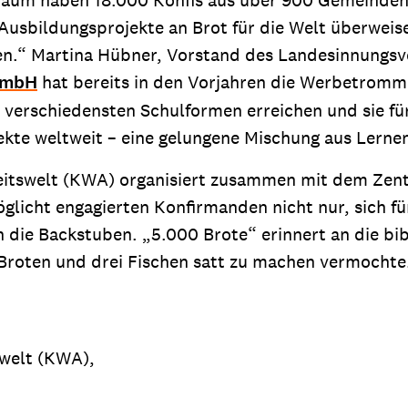
eitraum haben 18.000 Konfis aus über 900 Gemeind
 Ausbildungsprojekte an Brot für die Welt überwe
agen.“ Martina Hübner, Vorstand des Landesinnungs
GmbH
hat bereits in den Vorjahren die Werbetrommel
n verschiedensten Schulformen erreichen und sie f
jekte weltweit – eine gelungene Mischung aus Ler
beitswelt (KWA) organisiert zusammen mit dem Zen
öglicht engagierten Konfirmanden nicht nur, sich f
 die Backstuben. „5.000 Brote“ erinnert an die bi
Broten und drei Fischen satt zu machen vermochte
swelt (KWA),