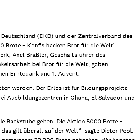
ion
Klimawandel
chen
Armut
n Deutschland (EKD) und der Zentralverband des
Frieden
 Brote – Konfis backen Brot für die Welt“
Entwicklungszusammenarbeit
rk, Axel Braßler, Geschäftsführer des
Zivilgesellschaft
eitsarbeit bei Brot für die Welt, gaben
eindematerial
Fachpublikationen
Alle Themen
hen Erntedank und 1. Advent.
ungsmaterial
Projektmaterial
en werden. Der Erlös ist für Bildungsprojekte
drei Ausbildungszentren in Ghana, El Salvador und
eindematerial
Fachpublikationen
ie Backstube gehen. Die Aktion 5000 Brote –
ungsmaterial
Projektmaterial
as gilt überall auf der Welt“, sagte Dieter Pool.