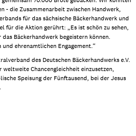
en gemeinsam 70.000 Brote gebacken. Wir konnten
isen - die Zusammenarbeit zwischen Handwerk,
verbands für das sächsische Bäckerhandwerk und
 für die Aktion gerührt: „Es ist schön zu sehen,
ür das Bäckerhandwerk begeistern können.
nen und ehrenamtlichen Engagement.“
tralverband des Deutschen Bäckerhandwerks e.V.
ür weltweite Chancengleichheit einzusetzen,
blische Speisung der Fünftausend, bei der Jesus
.