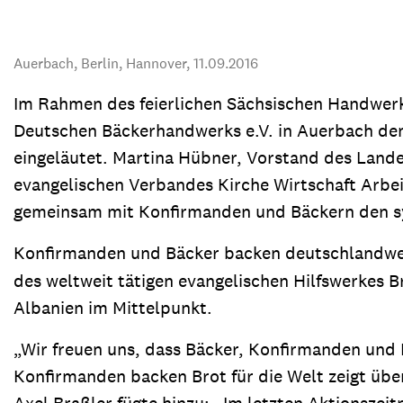
Transparenz & Jahresbericht
Weitere Spendenmöglichkeiten
Inlan
Geschenke
Brot 
Auerbach, Berlin, Hannover,
11.09.2016
Einsatz der Spendengelder
Im Rahmen des feierlichen Sächsischen Handwerk
Deutschen Bäckerhandwerks e.V. in Auerbach den
eingeläutet. Martina Hübner, Vorstand des Land
evangelischen Verbandes Kirche Wirtschaft Arbeit
Sie brauchen Materialien?
gemeinsam mit Konfirmanden und Bäckern den sym
Entdecken Sie unsere zahlreichen Publikationen & Materialien
Konfirmanden und Bäcker backen deutschlandwei
des weltweit tätigen evangelischen Hilfswerkes B
Sie brauchen Materialien?
Albanien im Mittelpunkt.
Entdecken Sie unsere zahlreichen Publikationen & Materialien
„Wir freuen uns, dass Bäcker, Konfirmanden und 
Konfirmanden backen Brot für die Welt zeigt überz