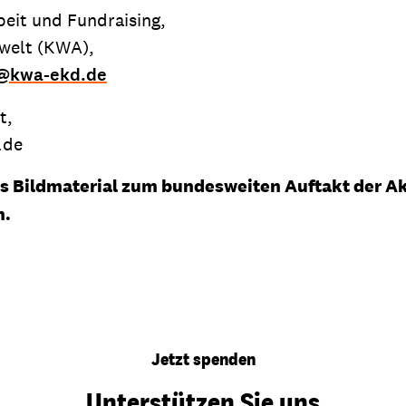
beit und Fundraising,
swelt (KWA),
@
kwa-ekd.de
t,
.de
les Bildmaterial zum bundesweiten Auftakt der A
n.
Jetzt spenden
Unterstützen Sie uns