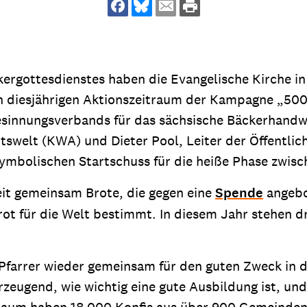
dsförderung
Stipendien
Jugend & Konfirmat
für die Welt-Jugend
Ehrenamt & Mitma
Regionale Kontakte
ergottesdienstes haben die Evangelische Kirche i
 diesjährigen Aktionszeitraum der Kampagne „5000
esinnungsverbands für das sächsische Bäckerhandwe
swelt (KWA) und Dieter Pool, Leiter der Öffentlichk
Gem
bolischen Startschuss für die heiße Phase zwisc
:
Bild
t gemeinsam Brote, die gegen eine
Spende
angebot
rot für die Welt bestimmt. In diesem Jahr stehen 
Gem
:
Pfarrer wieder gemeinsam für den guten Zweck in d
Bild
eugend, wie wichtig eine gute Ausbildung ist, und d