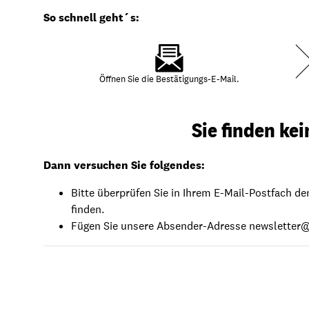
Transparenz & Jahresbericht
Weitere Spendenmöglichkeiten
Inlan
So schnell geht´s:
Geschenke
Brot 
Einsatz der Spendengelder
Öffnen Sie die Bestätigungs-E-Mail.
Sie finden ke
Sie brauchen Materialien?
Dann versuchen Sie folgendes:
Entdecken Sie unsere zahlreichen Publikationen & Materialien
Bitte überprüfen Sie in Ihrem E-Mail-Postfach d
finden.
Fügen Sie unsere Absender-Adresse
newsletter@
Sie brauchen Materialien?
Entdecken Sie unsere zahlreichen Publikationen & Materialien