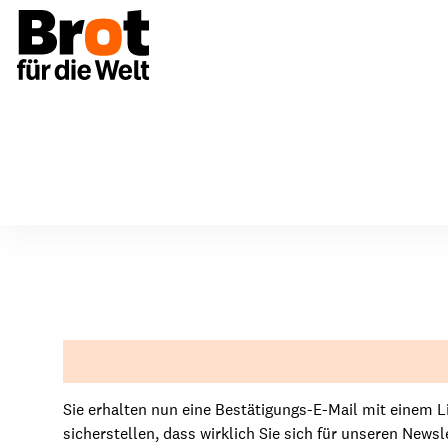
Bitte Anmeldung bestätigen
Anmelden
Spenden & Unterstützen
Über uns
Bildun
Aufbau & Strukturen
Einmalig spenden
Aktio
Vorstand & Gremien
Regelmäßig spenden
Mater
Sie erhalten nun eine Bestätigungs-E-Mail mit einem Li
sicherstellen, dass wirklich Sie sich für unseren New
Netzwerke
Anlässe & Spendenaktionen
Fortb