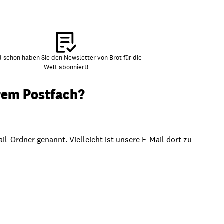
ion
Klimawandel
chen
Armut
Frieden
 schon haben Sie den Newsletter von Brot für die
Welt abonniert!
Entwicklungszusammenarbeit
hrem Postfach?
Zivilgesellschaft
eindematerial
Fachpublikationen
Alle Themen
ungsmaterial
Projektmaterial
-Ordner genannt. Vielleicht ist unsere E-Mail dort zu
eindematerial
Fachpublikationen
ungsmaterial
Projektmaterial