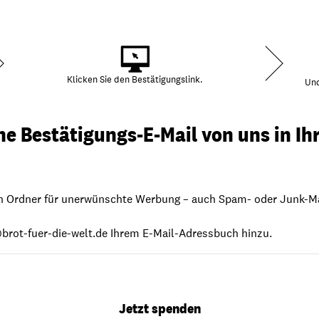
dsförderung
Stipendien
Jugend & Konfirmat
für die Welt-Jugend
Ehrenamt & Mitma
Regionale Kontakte
Klicken Sie den Bestätigungslink.
Und
ine Bestätigungs-E-Mail von uns in I
Gem
:
Bild
en Ordner für unerwünschte Werbung – auch Spam- oder Junk-Mail
brot-fuer-die-welt.de
Ihrem E-Mail-Adressbuch hinzu.
Gem
:
Bild
Jetzt spenden