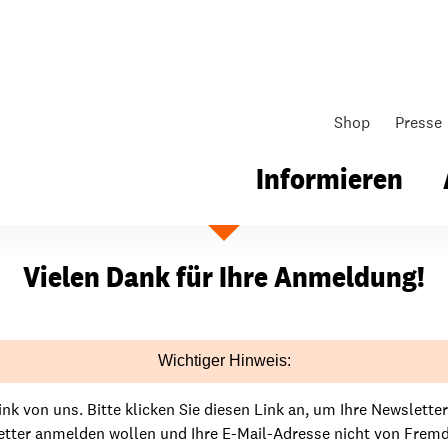
Shop
Presse
Informieren
Bestätigen
Vielen Dank für Ihre Anmeldung!
gsarbeit
Unsere Arbeit
Gemeindearbeit
nen für Schule & Jugend
Wo wir arbeiten
Kollekten
Wichtiger Hinweis:
ial für Schule & Jugend
Wie wir arbeiten
Gemeindematerial
nk von uns. Bitte klicken Sie diesen Link an, um Ihre Newslette
sletter anmelden wollen und Ihre E-Mail-Adresse nicht von Frem
ildungen & Seminare
Über unsere politische Arbeit
Fürbitten