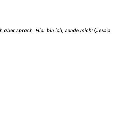
ion
Klimawandel
chen
Armut
ch aber sprach: Hier bin ich, sende mich!
Frieden
(Jesaja
Entwicklungszusammenarbeit
Zivilgesellschaft
eindematerial
Fachpublikationen
Alle Themen
ungsmaterial
Projektmaterial
eindematerial
Fachpublikationen
ungsmaterial
Projektmaterial