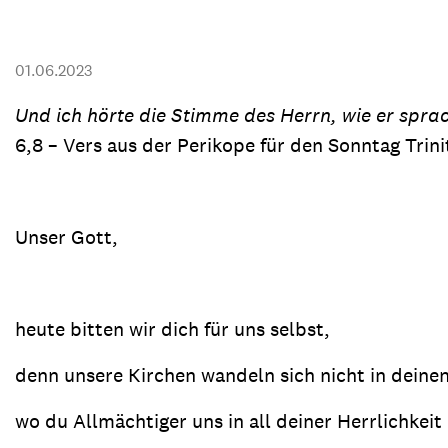
Transparenz & Jahresbericht
Weitere Spendenmöglichkeiten
Inlan
Geschenke
Brot 
01.06.2023
Einsatz der Spendengelder
Und ich hörte die Stimme des Herrn, wie er sprac
6,8 – Vers aus der Perikope für den Sonntag Trini
Sie brauchen Materialien?
Unser Gott,
Entdecken Sie unsere zahlreichen Publikationen & Materialien
heute bitten wir dich für uns selbst,
Sie brauchen Materialien?
Entdecken Sie unsere zahlreichen Publikationen & Materialien
denn unsere Kirchen wandeln sich nicht in deine
wo du Allmächtiger uns in all deiner Herrlichkeit