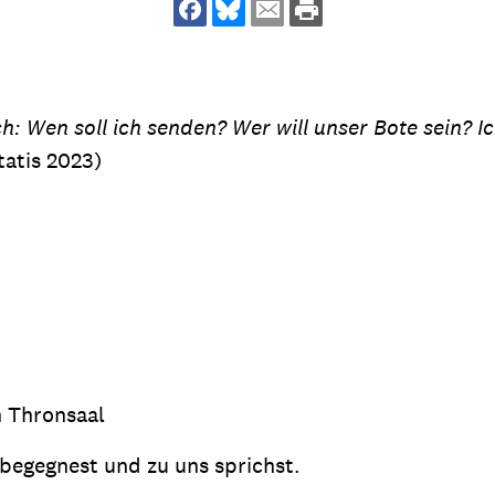
dsförderung
Stipendien
Jugend & Konfirmat
für die Welt-Jugend
Ehrenamt & Mitma
Regionale Kontakte
h: Wen soll ich senden? Wer will unser Bote sein? I
tatis 2023)
Gem
:
Bild
Gem
:
n Thronsaal
Bild
 begegnest und zu uns sprichst.