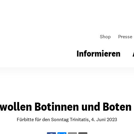
Shop
Presse
Informieren
gsarbeit
Unsere Arbeit
Gemeindearbeit
 wollen Botinnen und Boten 
nen für Schule & Jugend
Wo wir arbeiten
Kollekten
ial für Schule & Jugend
Wie wir arbeiten
Gemeindematerial
Fürbitte für den Sonntag Trinitatis, 4. Juni 2023
ildungen & Seminare
Über unsere politische Arbeit
Fürbitten