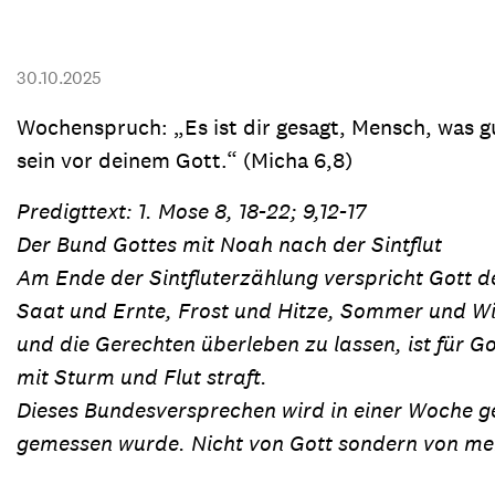
Transparenz & Jahresbericht
Weitere Spendenmöglichkeiten
Inlan
Geschenke
Brot 
30.10.2025
Einsatz der Spendengelder
Wochenspruch: „Es ist dir gesagt, Mensch, was g
sein vor deinem Gott.“ (Micha 6,8)
Predigttext: 1. Mose 8, 18-22; 9,12-17
Sie brauchen Materialien?
Der Bund Gottes mit Noah nach der Sintflut
Entdecken Sie unsere zahlreichen Publikationen & Materialien
Am Ende der Sintfluterzählung verspricht Gott 
Saat und Ernte, Frost und Hitze, Sommer und Win
und die Gerechten überleben zu lassen, ist für G
Sie brauchen Materialien?
mit Sturm und Flut straft.
Entdecken Sie unsere zahlreichen Publikationen & Materialien
Dieses Bundesversprechen wird in einer Woche ge
gemessen wurde. Nicht von Gott sondern von men