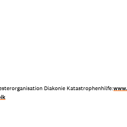
esterorganisation Diakonie Katastrophenhilfe:
www.
bik