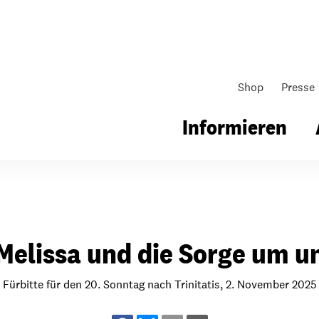
Shop
Presse
Informieren
gsarbeit
Unsere Arbeit
Gemeindearbeit
Melissa und die Sorge um u
nen für Schule & Jugend
Wo wir arbeiten
Kollekten
ial für Schule & Jugend
Wie wir arbeiten
Gemeindematerial
Fürbitte für den 20. Sonntag nach Trinitatis, 2. November 2025
ildungen & Seminare
Über unsere politische Arbeit
Fürbitten