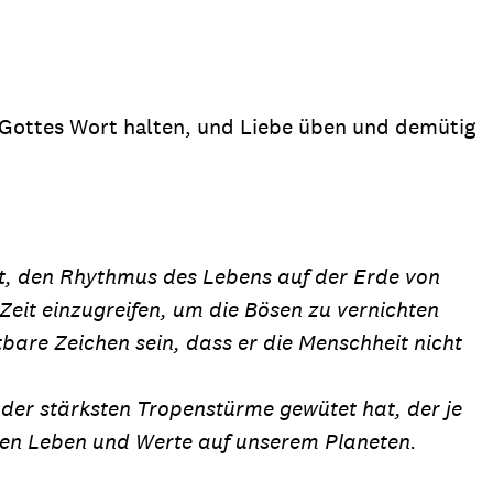
ion
Klimawandel
chen
Armut
s Gottes Wort halten, und Liebe üben und demütig
Frieden
Entwicklungszusammenarbeit
Zivilgesellschaft
eindematerial
Fachpublikationen
Alle Themen
t, den Rhythmus des Lebens auf der Erde von
ungsmaterial
Projektmaterial
eit einzugreifen, um die Bösen zu vernichten
tbare Zeichen sein, dass er die Menschheit nicht
eindematerial
Fachpublikationen
 der stärksten Tropenstürme gewütet hat, der je
ungsmaterial
Projektmaterial
ren Leben und Werte auf unserem Planeten.