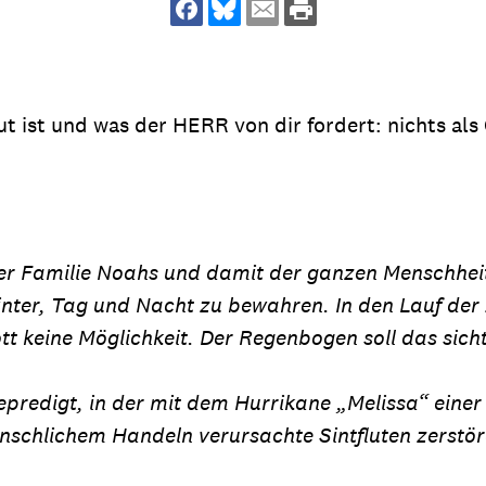
dsförderung
Stipendien
Jugend & Konfirmat
für die Welt-Jugend
Ehrenamt & Mitma
Regionale Kontakte
ut ist und was der HERR von dir fordert: nichts al
Gem
:
der Familie Noahs und damit der ganzen Menschhei
Bild
ter, Tag und Nacht zu bewahren. In den Lauf der Z
ott keine Möglichkeit. Der Regenbogen soll das sich
Gem
:
predigt, in der mit dem Hurrikane „Melissa“ einer
Bild
schlichem Handeln verursachte Sintfluten zerstö