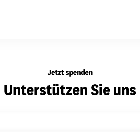
dsförderung
Stipendien
Jugend & Konfirmat
für die Welt-Jugend
Ehrenamt & Mitma
Regionale Kontakte
Gem
Jetzt spenden
:
Bild
Unterstützen Sie uns
Gem
:
Bild