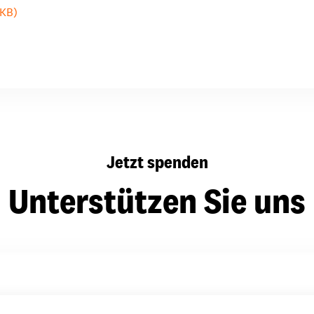
 KB)
dsförderung
Stipendien
Jugend & Konfirmat
für die Welt-Jugend
Ehrenamt & Mitma
Regionale Kontakte
Gem
Jetzt spenden
:
Bild
Unterstützen Sie uns
Gem
:
Bild