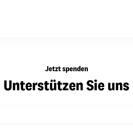
dsförderung
Stipendien
Jugend & Konfirmat
für die Welt-Jugend
Ehrenamt & Mitma
Regionale Kontakte
Gem
Jetzt spenden
:
Bild
Unterstützen Sie uns
Gem
:
Bild