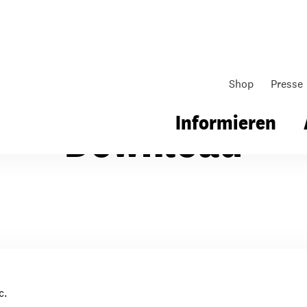
Shop
Presse
Informieren
Download
gsarbeit
Unsere Arbeit
Gemeindearbeit
nen für Schule & Jugend
Wo wir arbeiten
Kollekten
ial für Schule & Jugend
Wie wir arbeiten
Gemeindematerial
c.
ildungen & Seminare
Über unsere politische Arbeit
Fürbitten