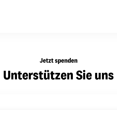
dsförderung
Stipendien
Jugend & Konfirmat
für die Welt-Jugend
Ehrenamt & Mitma
Regionale Kontakte
Gem
Jetzt spenden
:
Bild
Unterstützen Sie uns
Gem
:
Bild