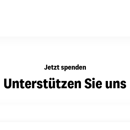
dsförderung
Stipendien
Jugend & Konfirmat
für die Welt-Jugend
Ehrenamt & Mitma
Regionale Kontakte
Gem
Jetzt spenden
:
Bild
Unterstützen Sie uns
Gem
:
Bild