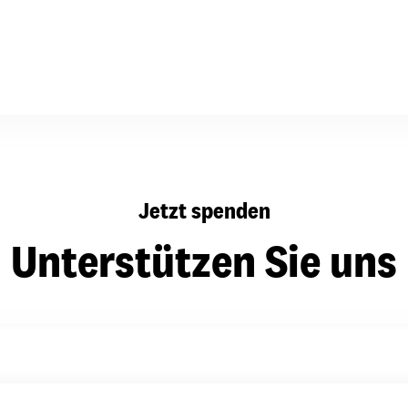
dsförderung
Stipendien
Jugend & Konfirmat
für die Welt-Jugend
Ehrenamt & Mitma
Regionale Kontakte
Gem
Jetzt spenden
:
Bild
Unterstützen Sie uns
Gem
:
Bild