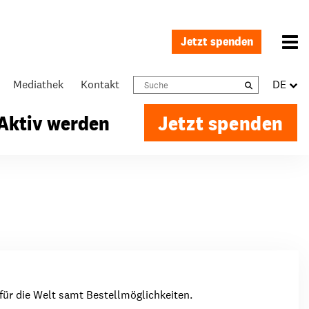
Jetzt spenden
Menü 
Mediathek
Kontakt
search
DE
Suchen
Aktiv werden
Jetzt spenden
Einmalig spenden
Unsere Themen
Stellenangebote
Regelmäßig spenden
Ernährung
Bei uns arbeiten
Weitere Spendenmöglichkeiten
Menschenrechte
Im Ausland arbeiten
 für die Welt samt Bestellmöglichkeiten.
Flucht & Migration
Freiwillige