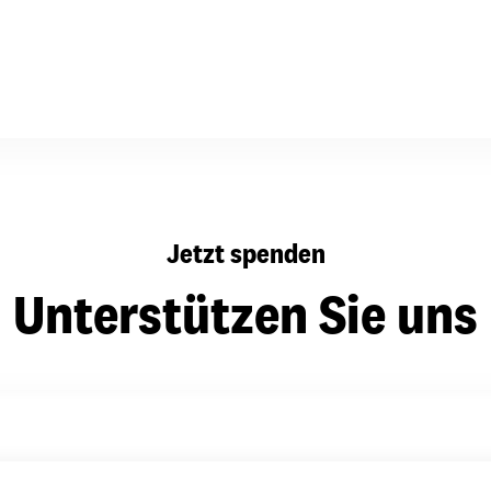
dsförderung
Stipendien
Jugend & Konfirmat
für die Welt-Jugend
Ehrenamt & Mitma
Regionale Kontakte
Gem
Jetzt spenden
:
Bild
Unterstützen Sie uns
Gem
:
Bild