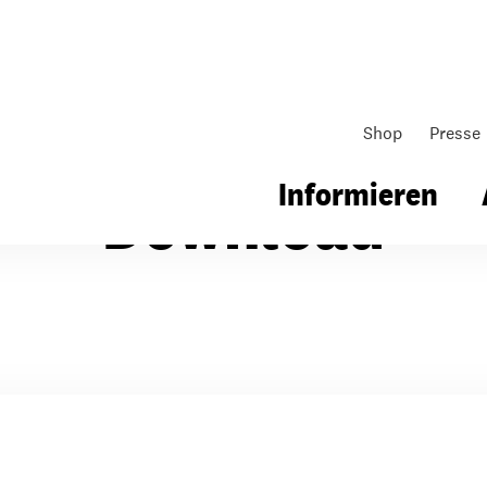
Shop
Presse
Informieren
Download
gsarbeit
Unsere Arbeit
Gemeindearbeit
nen für Schule & Jugend
Wo wir arbeiten
Kollekten
ial für Schule & Jugend
Wie wir arbeiten
Gemeindematerial
ildungen & Seminare
Über unsere politische Arbeit
Fürbitten