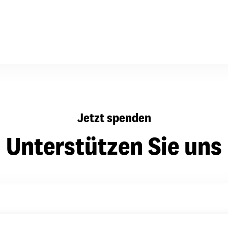
dsförderung
Stipendien
Jugend & Konfirmat
für die Welt-Jugend
Ehrenamt & Mitma
Regionale Kontakte
Gem
Jetzt spenden
:
Bild
Unterstützen Sie uns
Gem
:
Bild