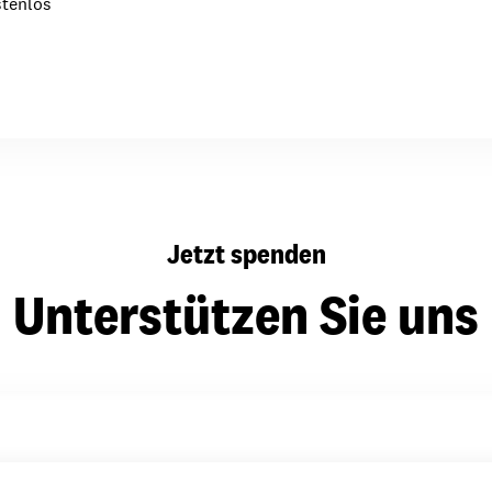
stenlos
dsförderung
Stipendien
Jugend & Konfirmat
für die Welt-Jugend
Ehrenamt & Mitma
Regionale Kontakte
Gem
Jetzt spenden
:
Bild
Unterstützen Sie uns
Gem
:
Bild