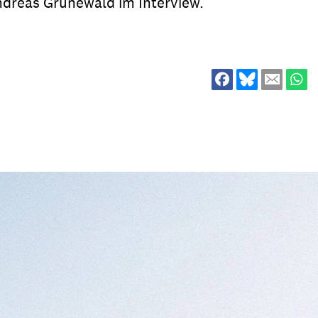
ndreas Grünewald im Interview.
ion
Klimawandel
chen
Armut
Frieden
Entwicklungszusammenarbeit
Zivilgesellschaft
eindematerial
Fachpublikationen
Alle Themen
ungsmaterial
Projektmaterial
eindematerial
Fachpublikationen
ungsmaterial
Projektmaterial