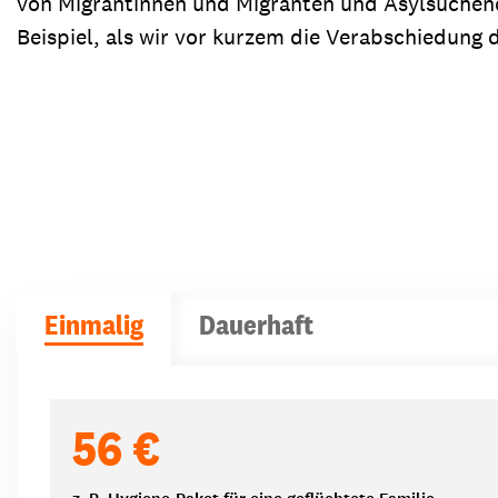
von Migrantinnen und Migranten und Asylsuchend
Beispiel, als wir vor kurzem die Verabschiedung
Einmalig
Dauerhaft
Spendenbeträge
56 €