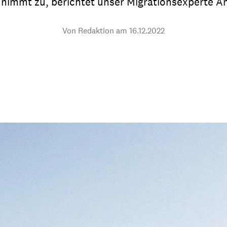
e nimmt zu, berichtet unser Migrationsexperte A
dsförderung
Stipendien
Jugend & Konfirmat
für die Welt-Jugend
Von Redaktion am
16.12.2022
Ehrenamt & Mitma
Regionale Kontakte
Gem
:
Bild
Gem
:
Bild