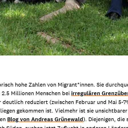
risch hohe Zahlen von Migrant*innen. Sie durchqu
 2.5 Millionen Menschen bei
irregulären Grenzübe
ahr deutlich reduziert (zwischen Februar und Mai 5-
rliegen gekommen ist. Vielmehr ist sie unsichtbar
den
Blog von Andreas Grünewald
). Diejenigen, di
 Süden, suchen jetzt Zuflucht in anderen Ländern 