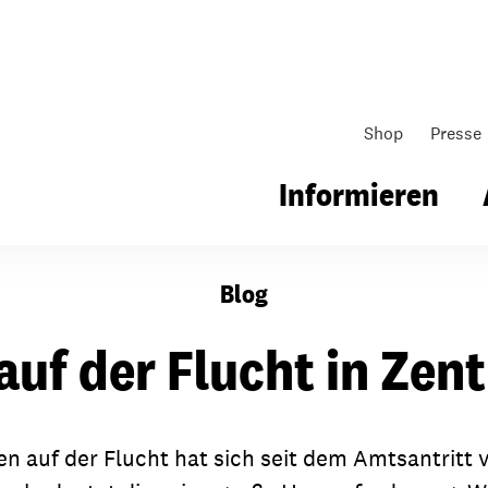
Shop
Presse
Informieren
Blog
gsarbeit
Unsere Arbeit
Gemeindearbeit
uf der Flucht in Zen
nen für Schule & Jugend
Wo wir arbeiten
Kollekten
ial für Schule & Jugend
Wie wir arbeiten
Gemeindematerial
n auf der Flucht hat sich seit dem Amtsantritt
ildungen & Seminare
Über unsere politische Arbeit
Fürbitten