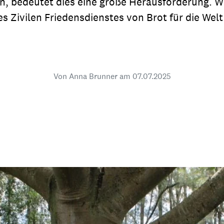
n, bedeutet dies eine große Herausforderung. 
dsförderung
Stipendien
Jugend & Konfirmat
 Zivilen Friedensdienstes von Brot für die Welt
für die Welt-Jugend
Ehrenamt & Mitma
Regionale Kontakte
Von Anna Brunner am
07.07.2025
Gem
:
Bild
Gem
:
Bild