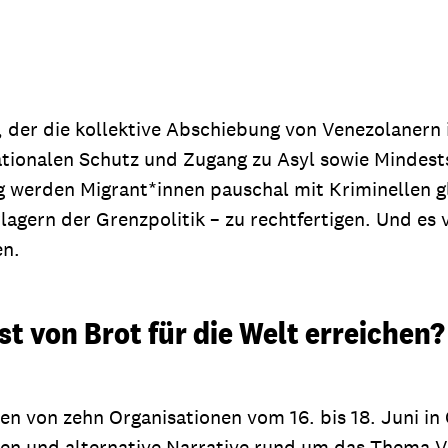
r, der die kollektive Abschiebung von Venezolanern
rnationalen Schutz und Zugang zu Asyl sowie Mind
ig werden Migrant*innen pauschal mit Kriminellen gl
agern der Grenzpolitik – zu rechtfertigen. Und es 
en.
t von Brot für die Welt erreichen?
nen von zehn Organisationen vom 16. bis 18. Juni 
rken und alternative Narrative rund um das Thema V