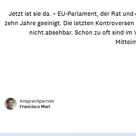
Transparenz & Jahresbericht
Weitere Spendenmöglichkeiten
Inlan
Jetzt ist sie da. – EU-Parlament, der Rat un
Geschenke
Brot 
zehn Jahre geeinigt. Die letzten Kontroverse
Einsatz der Spendengelder
nicht absehbar. Schon zu oft sind 
Mittel
Sie brauchen Materialien?
Entdecken Sie unsere zahlreichen Publikationen & Materialien
Ansprechpartner
Sie brauchen Materialien?
Francisco Marí
Entdecken Sie unsere zahlreichen Publikationen & Materialien