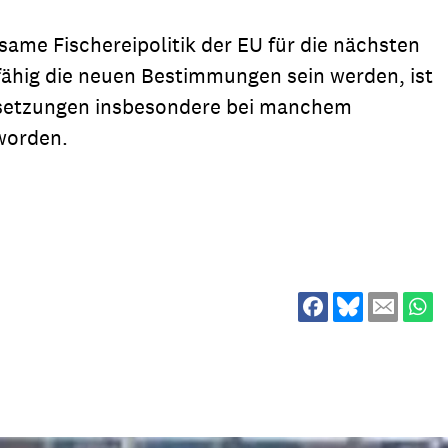
ion
Klimawandel
same Fischereipolitik der EU für die nächsten
chen
fähig die neuen Bestimmungen sein werden, ist
Armut
msetzungen insbesondere bei manchem
Frieden
worden.
Entwicklungszusammenarbeit
Zivilgesellschaft
eindematerial
Fachpublikationen
Alle Themen
ungsmaterial
Projektmaterial
eindematerial
Fachpublikationen
ungsmaterial
Projektmaterial