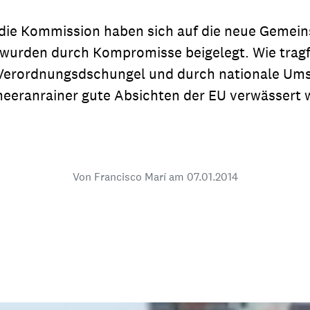
dsförderung
Stipendien
Jugend & Konfirmat
d die Kommission haben sich auf die neue Gemein
für die Welt-Jugend
Ehrenamt & Mitma
n wurden durch Kompromisse beigelegt. Wie trag
Regionale Kontakte
im Verordnungsdschungel und durch nationale U
meeranrainer gute Absichten der EU verwässert 
Gem
:
Von Francisco Marí am
07.01.2014
Bild
Gem
:
Bild