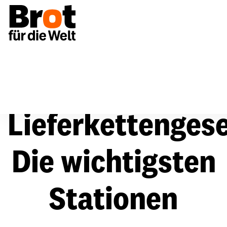
Unsere Themen
Petition Lieferkettengesetz
Zeits
Lieferkettengese
Die wichtigsten
Stationen