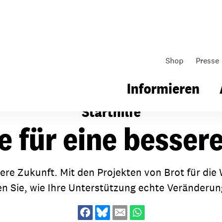
Shop
Presse
Informieren
Starthilfe
fe für eine besser
gsarbeit
Unsere Arbeit
Gemeindearbeit
bessere Zukunft. Mit den Projekten von Brot für d
nen für Schule & Jugend
Wo wir arbeiten
Kollekten
en Sie, wie Ihre Unterstützung echte Veränderu
ial für Schule & Jugend
Wie wir arbeiten
Gemeindematerial
ildungen & Seminare
Über unsere politische Arbeit
Fürbitten