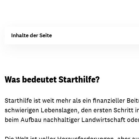
Transparenz & Jahresbericht
Weitere Spendenmöglichkeiten
Inlan
Geschenke
Brot 
Einsatz der Spendengelder
Inhalte der Seite
Sie brauchen Materialien?
Entdecken Sie unsere zahlreichen Publikationen & Materialien
Was bedeutet Starthilfe?
Starthilfe ist weit mehr als ein finanzieller 
Sie brauchen Materialien?
schwierigen Lebenslagen, den ersten Schritt i
Entdecken Sie unsere zahlreichen Publikationen & Materialien
beim Aufbau nachhaltiger Landwirtschaft oder
Die Welt ist voller Herausforderungen, aber a