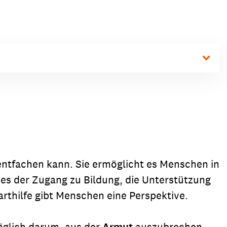
ion
Klimawandel
chen
Armut
Frieden
Entwicklungszusammenarbeit
Zivilgesellschaft
eindematerial
Fachpublikationen
Alle Themen
ungsmaterial
Projektmaterial
n entfachen kann. Sie ermöglicht es Menschen in
eindematerial
Fachpublikationen
 es der Zugang zu Bildung, die Unterstützung
rthilfe gibt Menschen eine Perspektive.
ungsmaterial
Projektmaterial
täglich darum, aus der
auszubrechen,