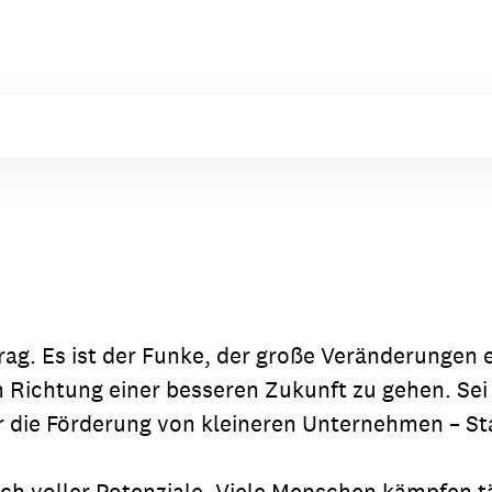
dsförderung
Stipendien
Jugend & Konfirmat
für die Welt-Jugend
Ehrenamt & Mitma
Regionale Kontakte
Gem
:
Bild
Beitrag. Es ist der Funke, der große Veränderunge
Gem
n Richtung einer besseren Zukunft zu gehen. Sei
:
 die Förderung von kleineren Unternehmen – Sta
Bild
uch voller Potenziale. Viele Menschen kämpfen 