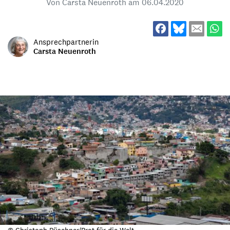
Von Carsta Neuenroth am
06.04.2020
Ansprechpartnerin
Carsta Neuenroth
© Christoph Püschner/Brot für die Welt