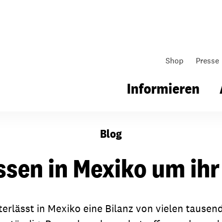
Shop
Presse
Informieren
Blog
gsarbeit
Unsere Arbeit
Gemeindearbeit
ssen in Mexiko um ihr
nen für Schule & Jugend
Wo wir arbeiten
Kollekten
ial für Schule & Jugend
Wie wir arbeiten
Gemeindematerial
terlässt in Mexiko eine Bilanz von vielen taus
ildungen & Seminare
Über unsere politische Arbeit
Fürbitten