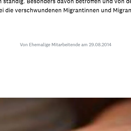
n ständig. Besonders davon betroffen und von d
dsförderung
Stipendien
Jugend & Konfirmat
ei die verschwundenen Migrantinnen und Migran
für die Welt-Jugend
Ehrenamt & Mitma
Regionale Kontakte
Von Ehemalige Mitarbeitende am
29.08.2014
Gem
:
Bild
Gem
:
Bild