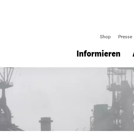
Shop
Presse
hte
Transnationale Klagen
Informieren
gsarbeit
Unsere Arbeit
Gemeindearbeit
nen für Schule & Jugend
Wo wir arbeiten
Kollekten
ial für Schule & Jugend
Wie wir arbeiten
Gemeindematerial
ildungen & Seminare
Über unsere politische Arbeit
Fürbitten