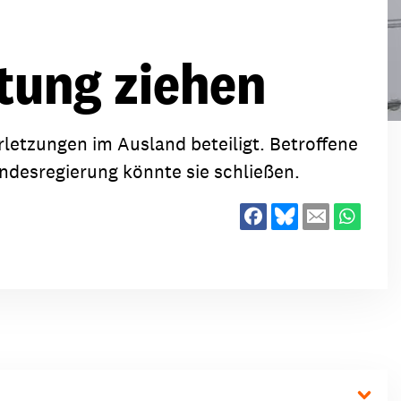
ion
Klimawandel
chen
tung ziehen
Armut
Frieden
Entwicklungszusammenarbeit
etzungen im Ausland beteiligt. Betroffene
Zivilgesellschaft
ndesregierung könnte sie schließen.
eindematerial
Fachpublikationen
Alle Themen
ungsmaterial
Projektmaterial
eindematerial
Fachpublikationen
ungsmaterial
Projektmaterial