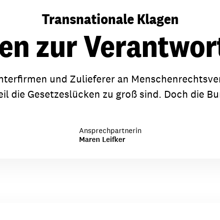
dsförderung
Stipendien
Jugend & Konfirmat
Transnationale Klagen
für die Welt-Jugend
Ehrenamt & Mitma
n zur Verantwor
Regionale Kontakte
terfirmen und Zulieferer an Menschenrechtsverl
il die Gesetzeslücken zu groß sind. Doch die Bu
Gem
:
Bild
Ansprechpartnerin
Maren Leifker
Gem
:
Bild