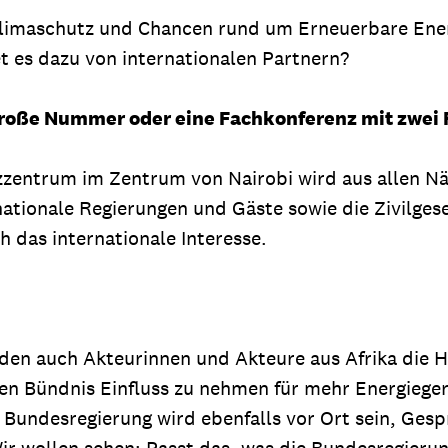
Klimaschutz und Chancen rund um Erneuerbare Ener
t es dazu von internationalen Partnern?
ne große Nummer oder eine Fachkonferenz mit zwe
zzentrum im Zentrum von Nairobi wird aus allen Näh
ationale Regierungen und Gäste sowie die Zivilgese
 das internationale Interesse.
erden auch Akteurinnen und Akteure aus Afrika die H
hen Bündnis Einfluss zu nehmen für mehr Energiegere
ie Bundesregierung wird ebenfalls vor Ort sein, Ges
ir wollen sehen: Passt das, was die Bundesregieru