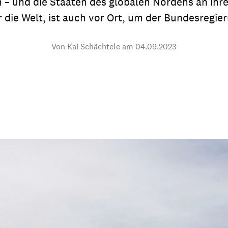
en – und die Staaten des globalen Nordens an ihr
dsförderung
Stipendien
Jugend & Konfirmat
ür die Welt, ist auch vor Ort, um der Bundesregier
für die Welt-Jugend
Ehrenamt & Mitma
Von Kai Schächtele am
04.09.2023
Regionale Kontakte
Gem
:
Bild
Gem
:
Bild