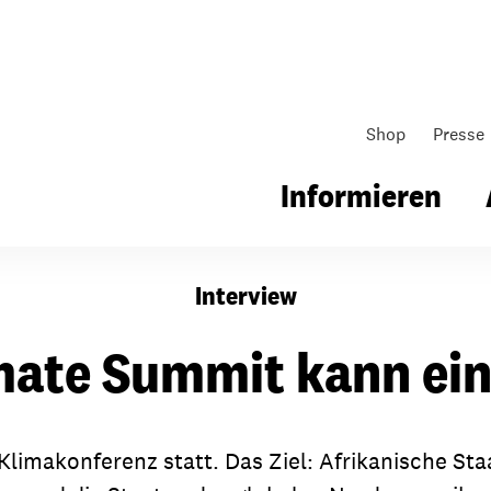
Shop
Presse
Informieren
Interview
gsarbeit
Unsere Arbeit
Gemeindearbeit
imate Summit kann ein
nen für Schule & Jugend
Wo wir arbeiten
Kollekten
ial für Schule & Jugend
Wie wir arbeiten
Gemeindematerial
Klimakonferenz statt. Das Ziel: Afrikanische Sta
ildungen & Seminare
Über unsere politische Arbeit
Fürbitten