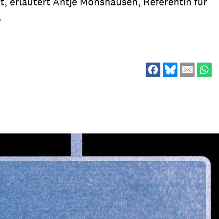
t, erläutert Antje Monshausen, Referentin für
ion
Klimawandel
.
chen
Armut
Frieden
Entwicklungszusammenarbeit
Zivilgesellschaft
eindematerial
Fachpublikationen
Alle Themen
ungsmaterial
Projektmaterial
eindematerial
Fachpublikationen
ungsmaterial
Projektmaterial