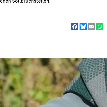
ichen Sollbruchstellen.
ion
Klimawandel
chen
Armut
Frieden
Entwicklungszusammenarbeit
Zivilgesellschaft
eindematerial
Fachpublikationen
Alle Themen
ungsmaterial
Projektmaterial
eindematerial
Fachpublikationen
ungsmaterial
Projektmaterial