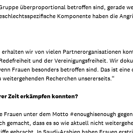
Gruppe überproportional betroffen sind, gerade wei
geschlechtsspezifische Komponente haben die Angri
 erhalten wir von vielen Partnerorganisationen kon
defreiheit und der Vereinigungsfreiheit. Wir dokum
nn Frauen besonders betroffen sind. Das ist eine 
zu weitergehenden Recherchen unsererseits.“
gerer Zeit erkämpfen konnten?
nde Frauen unter dem Motto #enoughisenough gege
ich gemacht, dass es so wie aktuell nicht weiterg
iffe gebracht. In Saudi-Arabien haben Frauen erst